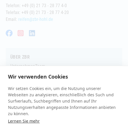
Telefon: +49 (0) 21 73 - 28 77 4-0
Telefax: +49 (0) 21 73 - 28 77 4-20
Email:
reifen@zbr-hohl.de
Facebook
Instagram
LinkedIn
ÜBER ZBR
Unternehmen
Team
Wir verwenden Cookies
Wir setzen Cookies ein, um die Nutzung unserer
B2B SHOP
Webseiten zu analysieren, einschließlich des Such und
Shophighlights
Lieferprogramm
Kunde werden
Surfverlaufs, Suchbegriffen und Ihnen auf Ihr
Nutzungsverhalten angepasste Informationen anbieten
Zugangsvoraussetzungen
zu können.
Lernen Sie mehr