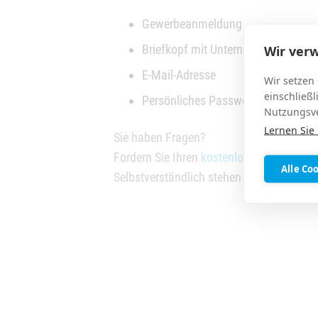
Gewerbeanmeldung
Briefkopf mit Unternehmensdaten
Wir ver
E-Mail-Adresse
Wir setzen
einschließl
Persönliches Passwort (min. 4-stel
Nutzungsve
Lernen Sie
Sie haben Fragen?
Fordern Sie Ihren
kostenlosen Zugang zu
Alle Co
Selbstverständlich stehen wir Ihnen auch