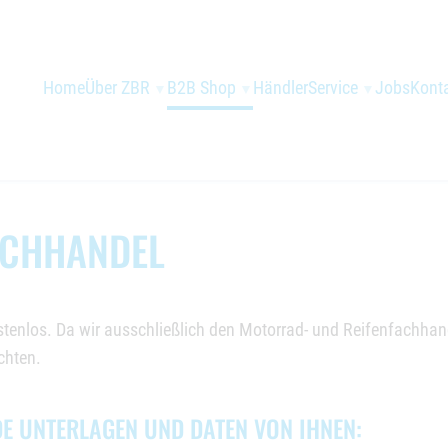
Home
Über ZBR
B2B Shop
Händler
Service
Jobs
Kont
▼
▼
▼
ACHHANDEL
tenlos. Da wir ausschließlich den Motorrad- und Reifenfachhand
chten.
E UNTERLAGEN UND DATEN VON IHNEN: