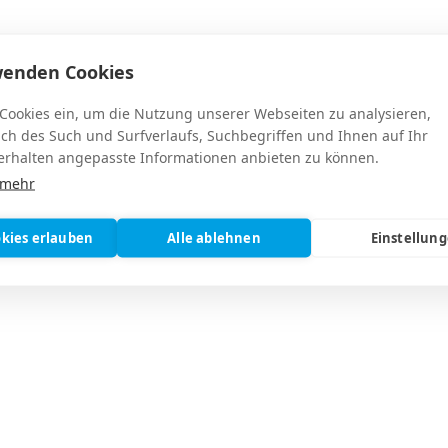
wenden Cookies
 Cookies ein, um die Nutzung unserer Webseiten zu analysieren,
ich des Such und Surfverlaufs, Suchbegriffen und Ihnen auf Ihr
lig, nur Kleinbuchstaben und/oder Ziffern)
rhalten angepasste Informationen anbieten zu können.
 mehr
 unserem Onlineshop
an.
okies erlauben
Alle ablehnen
Einstellun
 persönlich zur Verfügung.