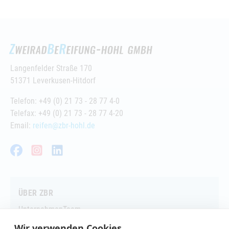
Langenfelder Straße 170
51371 Leverkusen-Hitdorf
Telefon: +49 (0) 21 73 - 28 77 4-0
Telefax: +49 (0) 21 73 - 28 77 4-20
Email:
reifen@zbr-hohl.de
Facebook
Instagram
LinkedIn
ÜBER ZBR
Unternehmen
Team
Wir verwenden Cookies